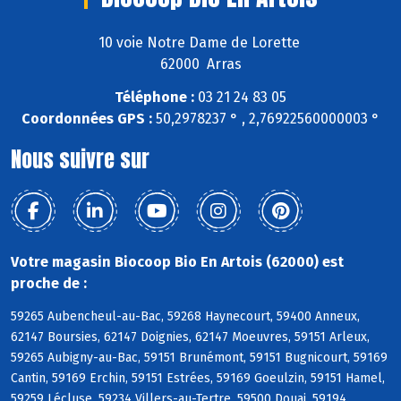
10 voie Notre Dame de Lorette
62000 Arras
Téléphone :
03 21 24 83 05
Coordonnées GPS :
50,2978237 ° , 2,76922560000003 °
Nous suivre sur
Votre magasin Biocoop Bio En Artois (62000) est
proche de :
59265 Aubencheul-au-Bac, 59268 Haynecourt, 59400 Anneux,
62147 Boursies, 62147 Doignies, 62147 Moeuvres, 59151 Arleux,
59265 Aubigny-au-Bac, 59151 Brunémont, 59151 Bugnicourt, 59169
Cantin, 59169 Erchin, 59151 Estrées, 59169 Goeulzin, 59151 Hamel,
59259 Lécluse, 59234 Villers-au-Tertre, 59500 Douai, 59194