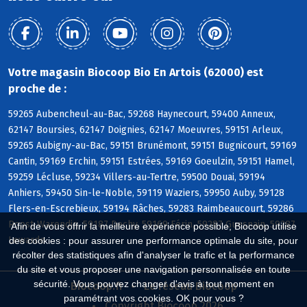
Votre magasin Biocoop Bio En Artois (62000) est
proche de :
59265 Aubencheul-au-Bac, 59268 Haynecourt, 59400 Anneux,
62147 Boursies, 62147 Doignies, 62147 Moeuvres, 59151 Arleux,
59265 Aubigny-au-Bac, 59151 Brunémont, 59151 Bugnicourt, 59169
Cantin, 59169 Erchin, 59151 Estrées, 59169 Goeulzin, 59151 Hamel,
59259 Lécluse, 59234 Villers-au-Tertre, 59500 Douai, 59194
Anhiers, 59450 Sin-le-Noble, 59119 Waziers, 59950 Auby, 59128
Flers-en-Escrebieux, 59194 Râches, 59283 Raimbeaucourt, 59286
Roost-Warendin, 59187 Dechy, 59169 Férin, 59287 Guesnain, 59287
Afin de vous offrir la meilleure expérience possible, Biocoop utilise
Lewarde
des cookies : pour assurer une performance optimale du site, pour
récolter des statistiques afin d'analyser le trafic et la performance
du site et vous proposer une navigation personnalisée en toute
sécurité. Vous pouvez changer d'avis à tout moment en
Biocoop.fr
Le réseau Biocoop
paramétrant vos cookies. OK pour vous ?
Copyright Biocoop 2026