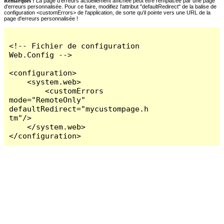
Remarques :
La page d'erreurs actuellement affichée peut être remplacée par une page
d'erreurs personnalisée. Pour ce faire, modifiez l'attribut "defaultRedirect" de la balise de
configuration <customErrors> de l'application, de sorte qu'il pointe vers une URL de la
page d'erreurs personnalisée !
<!-- Fichier de configuration 
Web.Config -->

<configuration>

    <system.web>

        <customErrors 
mode="RemoteOnly" 
defaultRedirect="mycustompage.h
tm"/>

    </system.web>

</configuration>