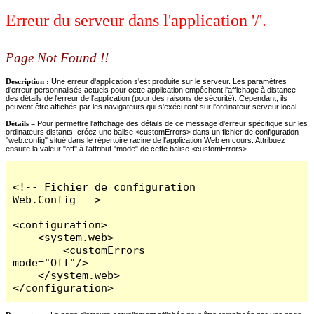
Erreur du serveur dans l'application '/'.
Page Not Found !!
Description :
Une erreur d'application s'est produite sur le serveur. Les paramètres
d'erreur personnalisés actuels pour cette application empêchent l'affichage à distance
des détails de l'erreur de l'application (pour des raisons de sécurité). Cependant, ils
peuvent être affichés par les navigateurs qui s'exécutent sur l'ordinateur serveur local.
Détails =
Pour permettre l'affichage des détails de ce message d'erreur spécifique sur les
ordinateurs distants, créez une balise <customErrors> dans un fichier de configuration
"web.config" situé dans le répertoire racine de l'application Web en cours. Attribuez
ensuite la valeur "off" à l'attribut "mode" de cette balise <customErrors>.
<!-- Fichier de configuration 
Web.Config -->

<configuration>

    <system.web>

        <customErrors 
mode="Off"/>

    </system.web>

</configuration>