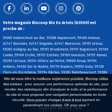
Votre magasin Biocoop Bio En Artois (62000) est
proche de :
59265 Aubencheul-au-Bac, 59268 Haynecourt, 59400 Anneux,
62147 Boursies, 62147 Doignies, 62147 Moeuvres, 59151 Arleux,
59265 Aubigny-au-Bac, 59151 Brunémont, 59151 Bugnicourt, 59169
Cantin, 59169 Erchin, 59151 Estrées, 59169 Goeulzin, 59151 Hamel,
59259 Lécluse, 59234 Villers-au-Tertre, 59500 Douai, 59194
Anhiers, 59450 Sin-le-Noble, 59119 Waziers, 59950 Auby, 59128
Flers-en-Escrebieux, 59194 Râches, 59283 Raimbeaucourt, 59286
Roost-Warendin, 59187 Dechy, 59169 Férin, 59287 Guesnain, 59287
Afin de vous offrir la meilleure expérience possible, Biocoop utilise
Lewarde
des cookies : pour assurer une performance optimale du site, pour
récolter des statistiques afin d'analyser le trafic et la performance
du site et vous proposer une navigation personnalisée en toute
sécurité. Vous pouvez changer d'avis à tout moment en
Biocoop.fr
Le réseau Biocoop
paramétrant vos cookies. OK pour vous ?
Copyright Biocoop 2026