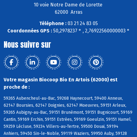
10 voie Notre Dame de Lorette
62000 Arras
Téléphone :
03 21 24 83 05
Coordonnées GPS :
50,2978237 ° , 2,76922560000003 °
Nous suivre sur
Votre magasin Biocoop Bio En Artois (62000) est
proche de :
59265 Aubencheul-au-Bac, 59268 Haynecourt, 59400 Anneux,
62147 Boursies, 62147 Doignies, 62147 Moeuvres, 59151 Arleux,
59265 Aubigny-au-Bac, 59151 Brunémont, 59151 Bugnicourt, 59169
Cantin, 59169 Erchin, 59151 Estrées, 59169 Goeulzin, 59151 Hamel,
59259 Lécluse, 59234 Villers-au-Tertre, 59500 Douai, 59194
Anhiers, 59450 Sin-le-Noble, 59119 Waziers, 59950 Auby, 59128