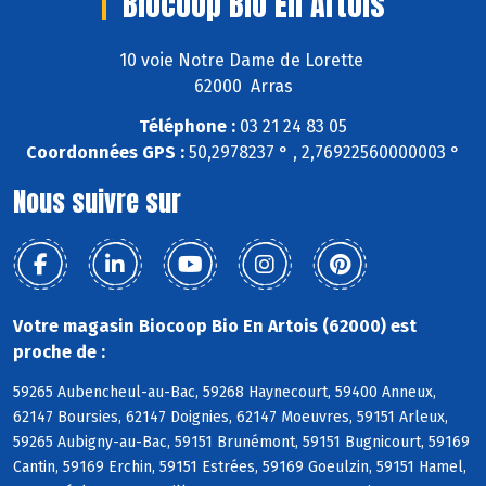
Biocoop Bio En Artois
10 voie Notre Dame de Lorette
62000 Arras
Téléphone :
03 21 24 83 05
Coordonnées GPS :
50,2978237 ° , 2,76922560000003 °
Nous suivre sur
Votre magasin Biocoop Bio En Artois (62000) est
proche de :
59265 Aubencheul-au-Bac, 59268 Haynecourt, 59400 Anneux,
62147 Boursies, 62147 Doignies, 62147 Moeuvres, 59151 Arleux,
59265 Aubigny-au-Bac, 59151 Brunémont, 59151 Bugnicourt, 59169
Cantin, 59169 Erchin, 59151 Estrées, 59169 Goeulzin, 59151 Hamel,