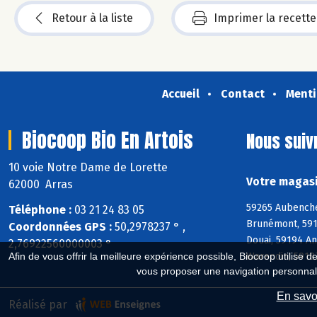
Retour à la liste
Imprimer la recette
Accueil
Contact
Menti
Biocoop Bio En Artois
Nous suiv
10 voie Notre Dame de Lorette
Votre magasi
62000 Arras
59265 Aubenche
Téléphone :
03 21 24 83 05
Brunémont, 5915
Coordonnées GPS :
50,2978237 ° ,
Douai, 59194 A
2,76922560000003 °
Warendin, 5918
Afin de vous offrir la meilleure expérience possible, Biocoop utilise d
vous proposer une navigation personnal
En savoi
Réalisé par