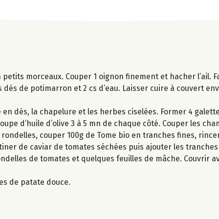
 petits morceaux. Couper 1 oignon finement et hacher l’ail. Fa
r les dés de potimarron et 2 cs d’eau. Laisser cuire à couvert e
n dés, la chapelure et les herbes ciselées. Former 4 galett
à soupe d’huile d’olive 3 à 5 mn de chaque côté. Couper les c
rondelles, couper 100g de Tome bio en tranches fines, rincer 
artiner de caviar de tomates séchées puis ajouter les tranch
ondelles de tomates et quelques feuilles de mâche. Couvrir a
tes de patate douce.