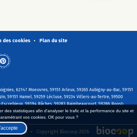
n des cookies
Plan du site
ignies, 62147 Moeuvres, 59151 Arleux, 59265 Aubigny-au-Bac, 59151
in, 59151 Hamel, 59259 Lécluse, 59234 Villers-au-Tertre, 59500
n-Escrebieux, 59194 Râches, 59283 Raimbeaucourt, 59286 Roost-
 des statistiques afin d'analyser le trafic et la performance du site et
paramétrant vos cookies. OK pour vous ?
'accepte
seau Biocoop
Copyright Biocoop 2026