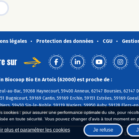
ons légales
Protection des données
CGU
Gestio
re sur
n Biocoop Bio En Artois (62000) est proche de :
ul-au-Bac, 59268 Haynecourt, 59400 Anneux, 62147 Boursies, 62147 Do
1 Bugnicourt, 59169 Cantin, 59169 Erchin, 59151 Estrées, 59169 Goeulz
nhiers, 59450 Sin-le-Noble, 59119 Waziers, 59950 Auby, 59128 Flers-e
7 Dechy, 59169 Férin, 59287 Guesnain, 59287 Lewarde
es cookies : pour assurer une performance optimale du site, pour récolter
isée en toute sécurité. Vous pouvez changer d'avis à tout moment en 
r plus et paramétrer les cookies
Je refuse
J
Biocoop.fr
Le ré