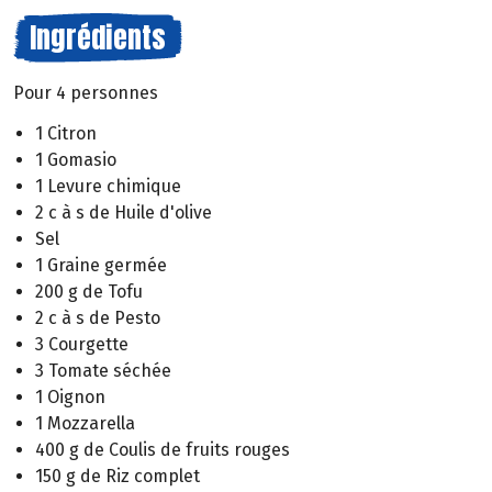
Ingrédients
Pour 4 personnes
1 Citron
1 Gomasio
1 Levure chimique
2 c à s de Huile d'olive
Sel
1 Graine germée
200 g de Tofu
2 c à s de Pesto
3 Courgette
3 Tomate séchée
1 Oignon
1 Mozzarella
400 g de Coulis de fruits rouges
150 g de Riz complet