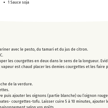
1 Sauce soja
ariner avec le pesto, du tamari et du jus de citron.
C.
uper les courgettes en deux dans le sens de la longueur. Evid
it vapeur est chaud placer les demies courgettes et les faire 
nche de la verdure.
ettes.
ve puis ajouter les oignons (partie blanche) ou l’oignon rouge
tes- courgettes-tofu. Laisser cuire 5 à 10 minutes, ajouter l
’assaisonnement selon vos goûts.