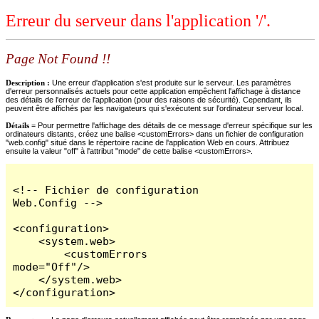
Erreur du serveur dans l'application '/'.
Page Not Found !!
Description :
Une erreur d'application s'est produite sur le serveur. Les paramètres
d'erreur personnalisés actuels pour cette application empêchent l'affichage à distance
des détails de l'erreur de l'application (pour des raisons de sécurité). Cependant, ils
peuvent être affichés par les navigateurs qui s'exécutent sur l'ordinateur serveur local.
Détails =
Pour permettre l'affichage des détails de ce message d'erreur spécifique sur les
ordinateurs distants, créez une balise <customErrors> dans un fichier de configuration
"web.config" situé dans le répertoire racine de l'application Web en cours. Attribuez
ensuite la valeur "off" à l'attribut "mode" de cette balise <customErrors>.
<!-- Fichier de configuration 
Web.Config -->

<configuration>

    <system.web>

        <customErrors 
mode="Off"/>

    </system.web>

</configuration>