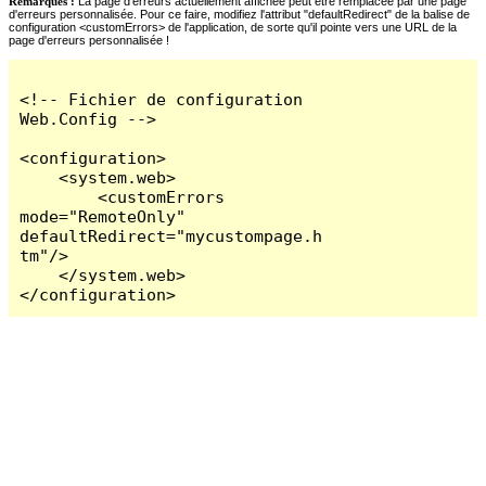
Remarques :
La page d'erreurs actuellement affichée peut être remplacée par une page
d'erreurs personnalisée. Pour ce faire, modifiez l'attribut "defaultRedirect" de la balise de
configuration <customErrors> de l'application, de sorte qu'il pointe vers une URL de la
page d'erreurs personnalisée !
<!-- Fichier de configuration 
Web.Config -->

<configuration>

    <system.web>

        <customErrors 
mode="RemoteOnly" 
defaultRedirect="mycustompage.h
tm"/>

    </system.web>

</configuration>