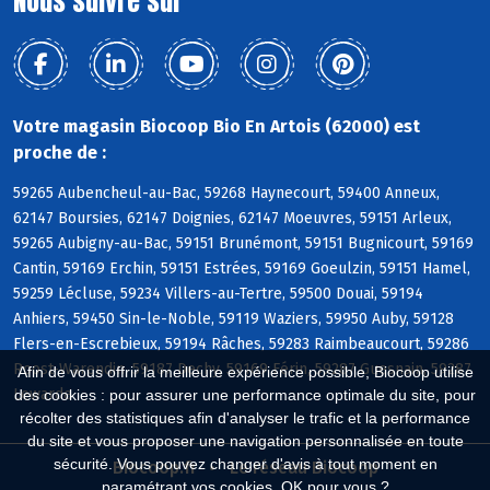
Nous suivre sur
Votre magasin Biocoop Bio En Artois (62000) est
proche de :
59265 Aubencheul-au-Bac, 59268 Haynecourt, 59400 Anneux,
62147 Boursies, 62147 Doignies, 62147 Moeuvres, 59151 Arleux,
59265 Aubigny-au-Bac, 59151 Brunémont, 59151 Bugnicourt, 59169
Cantin, 59169 Erchin, 59151 Estrées, 59169 Goeulzin, 59151 Hamel,
59259 Lécluse, 59234 Villers-au-Tertre, 59500 Douai, 59194
Anhiers, 59450 Sin-le-Noble, 59119 Waziers, 59950 Auby, 59128
Flers-en-Escrebieux, 59194 Râches, 59283 Raimbeaucourt, 59286
Roost-Warendin, 59187 Dechy, 59169 Férin, 59287 Guesnain, 59287
Afin de vous offrir la meilleure expérience possible, Biocoop utilise
Lewarde
des cookies : pour assurer une performance optimale du site, pour
récolter des statistiques afin d'analyser le trafic et la performance
du site et vous proposer une navigation personnalisée en toute
sécurité. Vous pouvez changer d'avis à tout moment en
Biocoop.fr
Le réseau Biocoop
paramétrant vos cookies. OK pour vous ?