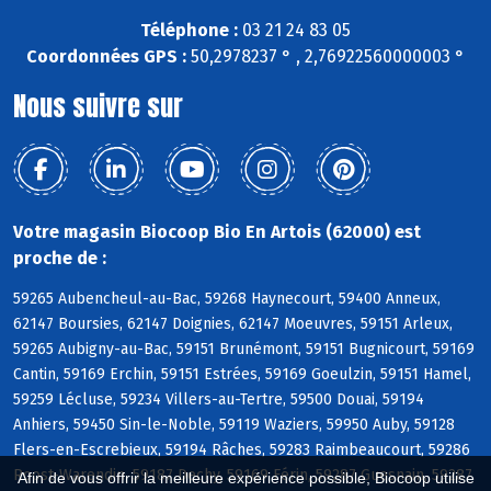
Téléphone :
03 21 24 83 05
Coordonnées GPS :
50,2978237 ° , 2,76922560000003 °
Nous suivre sur
Votre magasin Biocoop Bio En Artois (62000) est
proche de :
59265 Aubencheul-au-Bac, 59268 Haynecourt, 59400 Anneux,
62147 Boursies, 62147 Doignies, 62147 Moeuvres, 59151 Arleux,
59265 Aubigny-au-Bac, 59151 Brunémont, 59151 Bugnicourt, 59169
Cantin, 59169 Erchin, 59151 Estrées, 59169 Goeulzin, 59151 Hamel,
59259 Lécluse, 59234 Villers-au-Tertre, 59500 Douai, 59194
Anhiers, 59450 Sin-le-Noble, 59119 Waziers, 59950 Auby, 59128
Flers-en-Escrebieux, 59194 Râches, 59283 Raimbeaucourt, 59286
Roost-Warendin, 59187 Dechy, 59169 Férin, 59287 Guesnain, 59287
Afin de vous offrir la meilleure expérience possible, Biocoop utilise