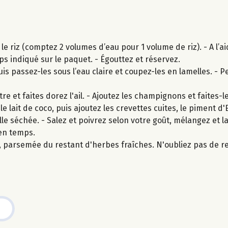
 le riz (comptez 2 volumes d’eau pour 1 volume de riz). - A l’a
emps indiqué sur le paquet. - Égouttez et réservez.
passez-les sous l’eau claire et coupez-les en lamelles. - Pele
e et faites dorez l'ail. - Ajoutez les champignons et faites-l
e lait de coco, puis ajoutez les crevettes cuites, le piment d'
e séchée. - Salez et poivrez selon votre goût, mélangez et la
en temps.
arsemée du restant d'herbes fraîches. N'oubliez pas de ret