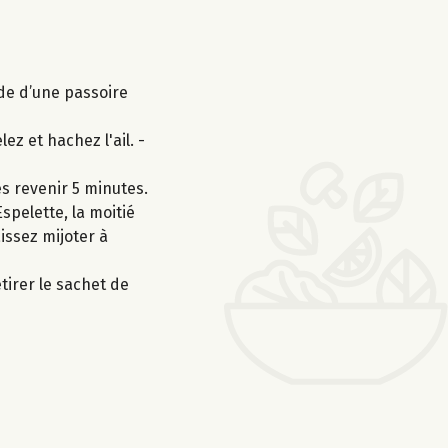
ide d’une passoire
z et hachez l'ail. -
es revenir 5 minutes.
Espelette, la moitié
issez mijoter à
irer le sachet de