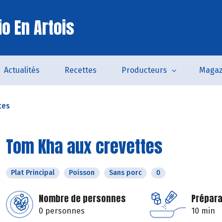
o En Artois
Actualités
Recettes
Producteurs
Magaz
tes
Tom Kha aux crevettes
Plat Principal
Poisson
Sans porc
0
Nombre de personnes
Prépara
0 personnes
10 min