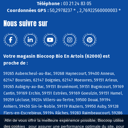
Téléphone :
03 21 24 83 05
Coordonnées GPS :
50,2978237 ° , 2,76922560000003 °
Nous suivre sur
Votre magasin Biocoop Bio En Artois (62000) est
proche de :
59265 Aubencheul-au-Bac, 59268 Haynecourt, 59400 Anneux,
62147 Boursies, 62147 Doignies, 62147 Moeuvres, 59151 Arleux,
59265 Aubigny-au-Bac, 59151 Brunémont, 59151 Bugnicourt, 59169
Cantin, 59169 Erchin, 59151 Estrées, 59169 Goeulzin, 59151 Hamel,
59259 Lécluse, 59234 Villers-au-Tertre, 59500 Douai, 59194
Anhiers, 59450 Sin-le-Noble, 59119 Waziers, 59950 Auby, 59128
Flers-en-Escrebieux, 59194 Râches, 59283 Raimbeaucourt, 59286
Roost-Warendin, 59187 Dechy, 59169 Férin, 59287 Guesnain, 59287
Afin de vous offrir la meilleure expérience possible, Biocoop utilise
Lewarde
des cookies : pour assurer une performance optimale du site, pour