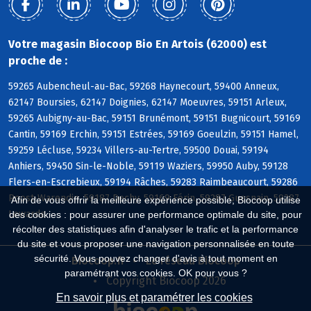
Votre magasin Biocoop Bio En Artois (62000) est
proche de :
59265 Aubencheul-au-Bac, 59268 Haynecourt, 59400 Anneux,
62147 Boursies, 62147 Doignies, 62147 Moeuvres, 59151 Arleux,
59265 Aubigny-au-Bac, 59151 Brunémont, 59151 Bugnicourt, 59169
Cantin, 59169 Erchin, 59151 Estrées, 59169 Goeulzin, 59151 Hamel,
59259 Lécluse, 59234 Villers-au-Tertre, 59500 Douai, 59194
Anhiers, 59450 Sin-le-Noble, 59119 Waziers, 59950 Auby, 59128
Flers-en-Escrebieux, 59194 Râches, 59283 Raimbeaucourt, 59286
Roost-Warendin, 59187 Dechy, 59169 Férin, 59287 Guesnain, 59287
Afin de vous offrir la meilleure expérience possible, Biocoop utilise
Lewarde
des cookies : pour assurer une performance optimale du site, pour
récolter des statistiques afin d'analyser le trafic et la performance
du site et vous proposer une navigation personnalisée en toute
sécurité. Vous pouvez changer d'avis à tout moment en
Biocoop.fr
Le réseau Biocoop
paramétrant vos cookies. OK pour vous ?
Copyright Biocoop 2026
En savoir plus et paramétrer les cookies