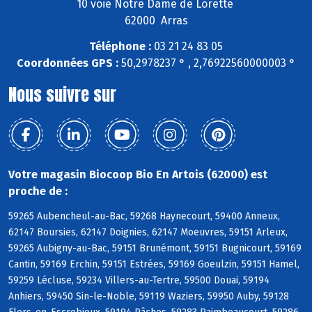
10 voie Notre Dame de Lorette
62000 Arras
Téléphone :
03 21 24 83 05
Coordonnées GPS :
50,2978237 ° , 2,76922560000003 °
Nous suivre sur
Votre magasin Biocoop Bio En Artois (62000) est
proche de :
59265 Aubencheul-au-Bac, 59268 Haynecourt, 59400 Anneux,
62147 Boursies, 62147 Doignies, 62147 Moeuvres, 59151 Arleux,
59265 Aubigny-au-Bac, 59151 Brunémont, 59151 Bugnicourt, 59169
Cantin, 59169 Erchin, 59151 Estrées, 59169 Goeulzin, 59151 Hamel,
59259 Lécluse, 59234 Villers-au-Tertre, 59500 Douai, 59194
Anhiers, 59450 Sin-le-Noble, 59119 Waziers, 59950 Auby, 59128