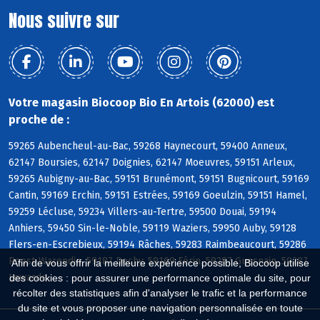
Nous suivre sur
Votre magasin Biocoop Bio En Artois (62000) est
proche de :
59265 Aubencheul-au-Bac, 59268 Haynecourt, 59400 Anneux,
62147 Boursies, 62147 Doignies, 62147 Moeuvres, 59151 Arleux,
59265 Aubigny-au-Bac, 59151 Brunémont, 59151 Bugnicourt, 59169
Cantin, 59169 Erchin, 59151 Estrées, 59169 Goeulzin, 59151 Hamel,
59259 Lécluse, 59234 Villers-au-Tertre, 59500 Douai, 59194
Anhiers, 59450 Sin-le-Noble, 59119 Waziers, 59950 Auby, 59128
Flers-en-Escrebieux, 59194 Râches, 59283 Raimbeaucourt, 59286
Roost-Warendin, 59187 Dechy, 59169 Férin, 59287 Guesnain, 59287
Afin de vous offrir la meilleure expérience possible, Biocoop utilise
Lewarde
des cookies : pour assurer une performance optimale du site, pour
récolter des statistiques afin d'analyser le trafic et la performance
du site et vous proposer une navigation personnalisée en toute