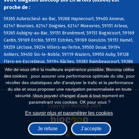
proche de :
59265 Aubencheul-au-Bac, 59268 Haynecourt, 59400 Anneux,
62147 Boursies, 62147 Doignies, 62147 Moeuvres, 59151 Arleux,
59265 Aubigny-au-Bac, 59151 Brunémont, 59151 Bugnicourt, 59169
Cantin, 59169 Erchin, 59151 Estrées, 59169 Goeulzin, 59151 Hamel,
59259 Lécluse, 59234 Villers-au-Tertre, 59500 Douai, 59194
Anhiers, 59450 Sin-le-Noble, 59119 Waziers, 59950 Auby, 59128
Flers-en-Escrebieux, 59194 Râches, 59283 Raimbeaucourt, 59286
Roost-Warendin, 59187 Dechy, 59169 Férin, 59287 Guesnain, 59287
Afin de vous offrir la meilleure expérience possible, Biocoop utilise
Lewarde
des cookies : pour assurer une performance optimale du site, pour
récolter des statistiques afin d'analyser le trafic et la performance
du site et vous proposer une navigation personnalisée en toute
sécurité. Vous pouvez changer d'avis à tout moment en
Biocoop.fr
Le réseau Biocoop
paramétrant vos cookies. OK pour vous ?
Copyright Biocoop 2026
En savoir plus et paramétrer les cookies
Je refuse
J'accepte
Réalisé par