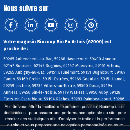
Nous suivre sur
Votre magasin Biocoop Bio En Artois (62000) est
proche de :
59265 Aubencheul-au-Bac, 59268 Haynecourt, 59400 Anneux,
62147 Boursies, 62147 Doignies, 62147 Moeuvres, 59151 Arleux,
59265 Aubigny-au-Bac, 59151 Brunémont, 59151 Bugnicourt, 59169
Cantin, 59169 Erchin, 59151 Estrées, 59169 Goeulzin, 59151 Hamel,
59259 Lécluse, 59234 Villers-au-Tertre, 59500 Douai, 59194
Anhiers, 59450 Sin-le-Noble, 59119 Waziers, 59950 Auby, 59128
Flers-en-Escrebieux, 59194 Râches, 59283 Raimbeaucourt, 59286
Roost-Warendin, 59187 Dechy, 59169 Férin, 59287 Guesnain, 59287
Afin de vous offrir la meilleure expérience possible, Biocoop utilise
Lewarde
des cookies : pour assurer une performance optimale du site, pour
récolter des statistiques afin d'analyser le trafic et la performance
du site et vous proposer une navigation personnalisée en toute